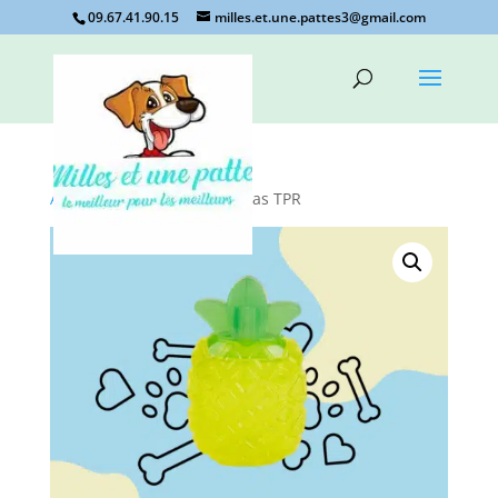
09.67.41.90.15
milles.et.une.pattes3@gmail.com
Accueil
/
Non classé
/ Ananas TPR