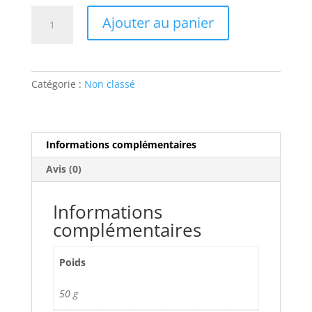
quantité
Ajouter au panier
de
cornet
poulet
thon
Catégorie :
Non classé
Informations complémentaires
Avis (0)
Informations
complémentaires
Poids
50 g