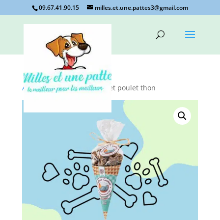
09.67.41.90.15
milles.et.une.pattes3@gmail.com
Accueil
/
Non classé
/ cornet poulet thon