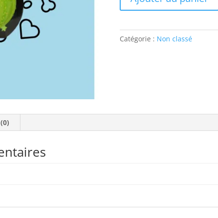
de
dog
comet's
pallas
Catégorie :
Non classé
 (0)
entaires