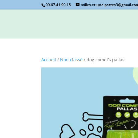
09.67.41.90.15
milles.et.une.pattes3@gmail.co
Accueil
/
Non classé
/ dog comet’s pallas