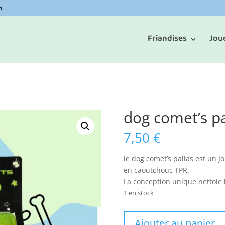
m
Friandises
Jou
dog comet’s pa
7,50
€
le dog comet’s pallas est un
J
en caoutchouc TPR.
La conception unique nettoie 
1 en stock
quantité
Ajouter au panier