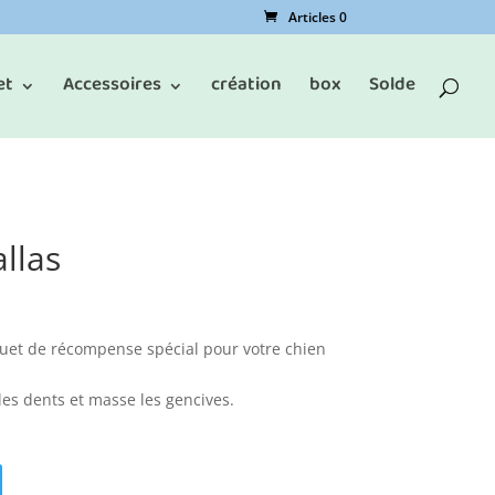
Articles 0
et
Accessoires
création
box
Solde
llas
ouet de récompense spécial pour votre chien
les dents et masse les gencives.