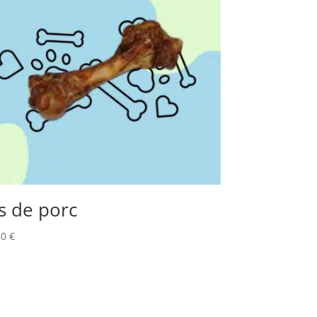
s de porc
50
€