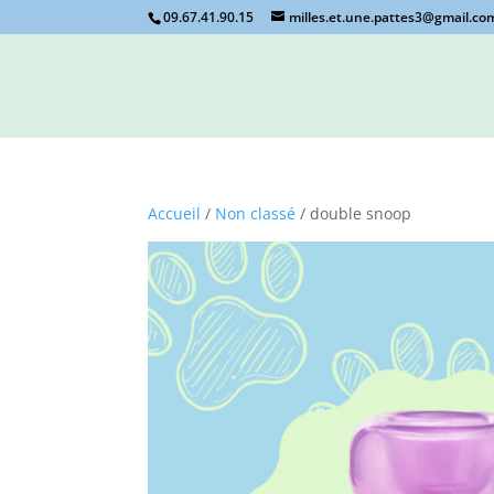
09.67.41.90.15
milles.et.une.pattes3@gmail.co
Accueil
/
Non classé
/ double snoop