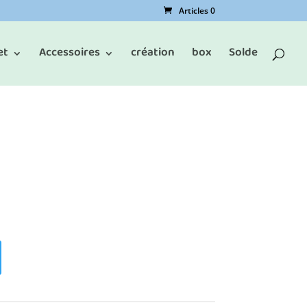
Articles 0
et
Accessoires
création
box
Solde