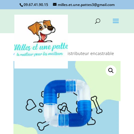
09.67.41.90.15
milles.et.une.pattes3@gmail.com
Accueil
/
Non classé
/ jeu distributeur encastrable