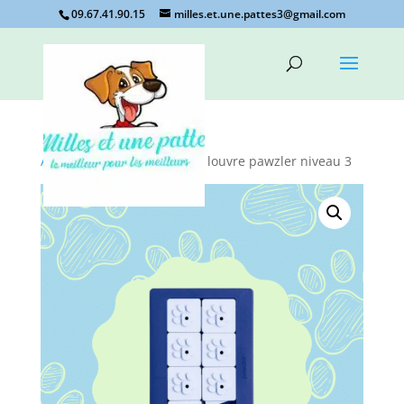
09.67.41.90.15
milles.et.une.pattes3@gmail.com
Accueil
/
jeu d'intéligence
/ louvre pawzler niveau 3