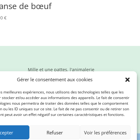
anse de bœuf
90
€
Mille et une pattes, l'animalerie
en ligne qui propose des
Gérer le consentement aux cookies
produits de qualité. Nous
prenons soin de vos loulous et
les meilleures expériences, nous utilisons des technologies telles que les
de la planète !
 stocker et/ou accéder aux informations des appareils. Le fait de consentir
ologies nous permettra de traiter des données telles que le comportement
n ou les ID uniques sur ce site. Le fait de ne pas consentir ou de retirer son
 peut avoir un effet négatif sur certaines caractéristiques et fonctions.
cepter
Refuser
Voir les préférences