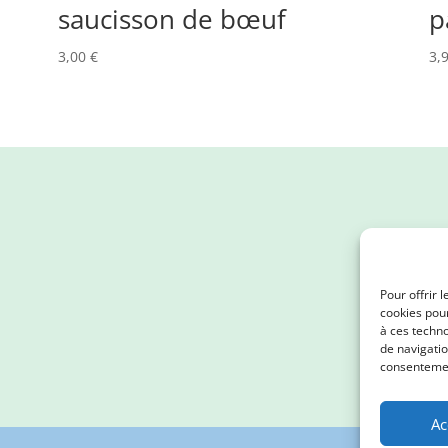
saucisson de bœuf
p
3,00
€
3,
Pour offrir 
cookies pour
à ces techn
de navigatio
consentement
Ac