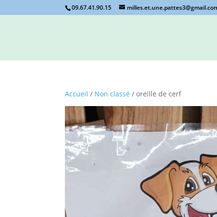
09.67.41.90.15
milles.et.une.pattes3@gmail.co
Accueil
/
Non classé
/ oreille de cerf