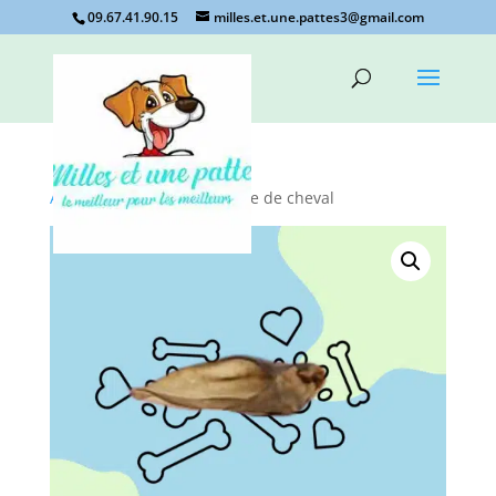
09.67.41.90.15
milles.et.une.pattes3@gmail.com
Accueil
/
Non classé
/ oreille de cheval