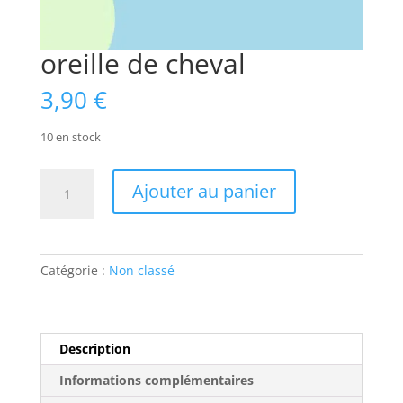
oreille de cheval
3,90
€
10 en stock
quantité
Ajouter au panier
de
oreille
de
cheval
Catégorie :
Non classé
Description
Informations complémentaires