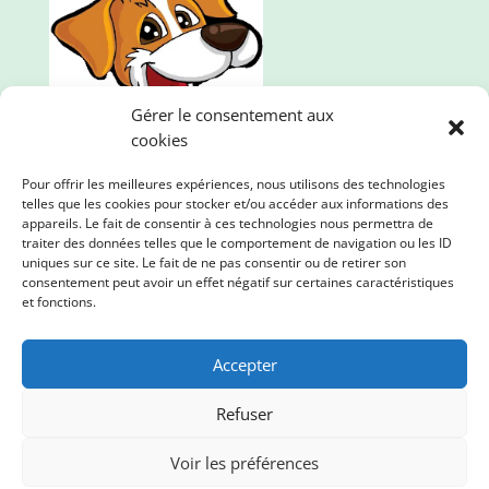
Gérer le consentement aux
cookies
Pour offrir les meilleures expériences, nous utilisons des technologies
telles que les cookies pour stocker et/ou accéder aux informations des
appareils. Le fait de consentir à ces technologies nous permettra de
traiter des données telles que le comportement de navigation ou les ID
uniques sur ce site. Le fait de ne pas consentir ou de retirer son
consentement peut avoir un effet négatif sur certaines caractéristiques
Mille et une pattes, l'animalerie en ligne qui propose
et fonctions.
des produits de qualité. Nous prenons soin de vos
loulous et de la planète !
Accepter
Refuser
Voir les préférences
© Mille et une pattes | Animalerie en ligne | 2023