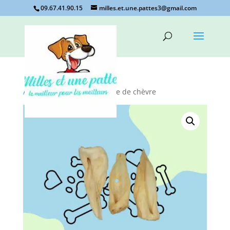
09.67.41.90.15
milles.et.une.pattes3@gmail.com
Accueil
/
Non classé
/ oreille de chèvre