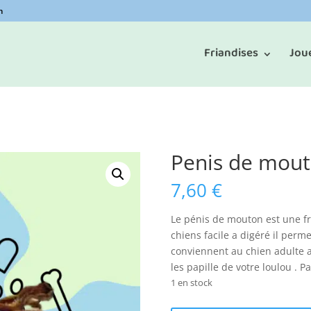
m
Friandises
Jou
Penis de mou
7,60
€
Le pénis de mouton est une fr
chiens facile a digéré il perme
conviennent au chien adulte au
les papille de votre loulou . P
1 en stock