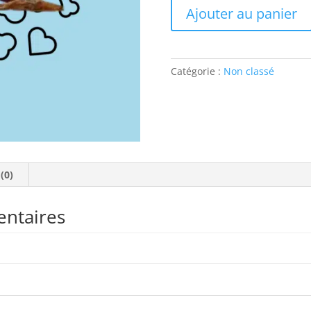
quantité
Ajouter au panier
de
Penis
de
mouton
Catégorie :
Non classé
 (0)
entaires