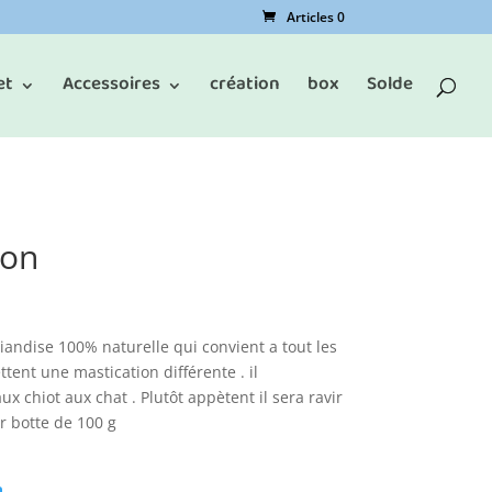
Articles 0
et
Accessoires
création
box
Solde
ton
iandise 100% naturelle qui convient a tout les
ttent une mastication différente . il
x chiot aux chat . Plutôt appètent il sera ravir
ar botte de 100 g