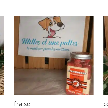
fraise
c