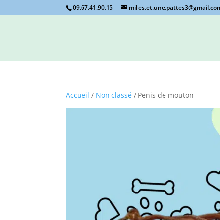
09.67.41.90.15
milles.et.une.pattes3@gmail.co
Accueil
/
Non classé
/ Penis de mouton