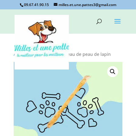
09.67.41.90.15
milles.et.une.pattes3@gmail.com
Accueil
/
Non classé
/ Rouleau de peau de lapin