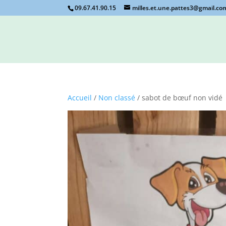
09.67.41.90.15
milles.et.une.pattes3@gmail.co
Accueil
/
Non classé
/ sabot de bœuf non vidé