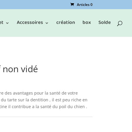
Articles 0
et
Accessoires
création
box
Solde
 non vidé
re des avantages pour la santé de votre
n du tarte sur la
dentition ,
il est peu riche en
ine il
contribue
a
la santé du poil du
chien .