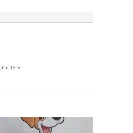
dité
9,3 %