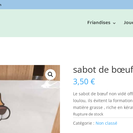
m
Friandises
Jou
sabot de bœuf
3,50
€
Le sabot de bœuf non vidé off
loulou, ils évitent la formatio
matière
grasse ,
riche en
kérat
Rupture de stock
Catégorie :
Non classé