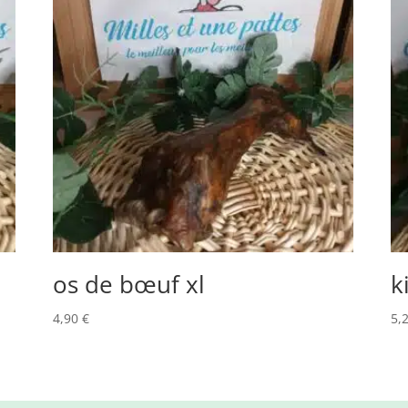
os de bœuf xl
k
4,90
€
5,