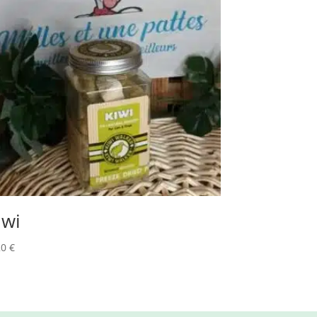
iwi
20
€