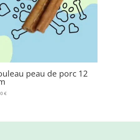
ouleau peau de porc 12
m
50
€