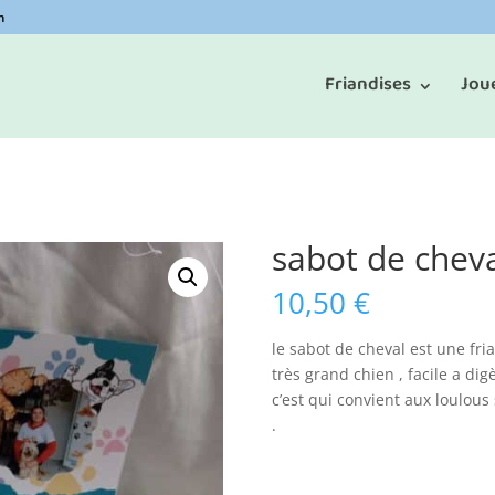
m
Friandises
Jou
sabot de cheva
10,50
€
le sabot de cheval est une fr
très grand chien , facile a di
c’est qui convient aux loulous 
.