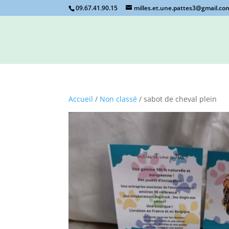
09.67.41.90.15
milles.et.une.pattes3@gmail.co
Accueil
/
Non classé
/ sabot de cheval plein