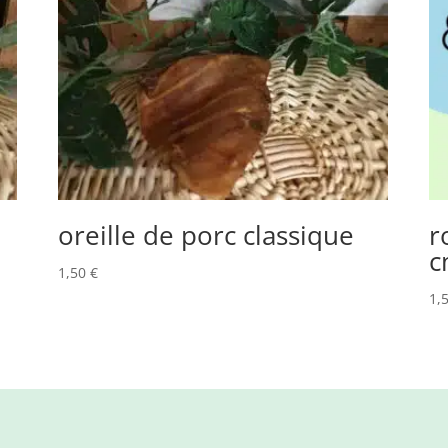
oreille de porc classique
r
c
1,50
€
1,