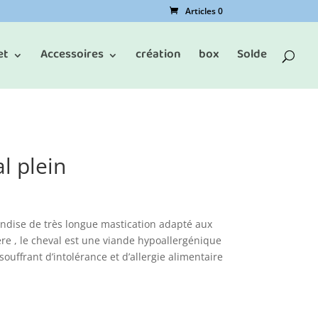
Articles 0
et
Accessoires
création
box
Solde
l plein
iandise de très longue mastication adapté aux
gère , le cheval est une viande hypoallergénique
souffrant d’intolérance et d’allergie alimentaire