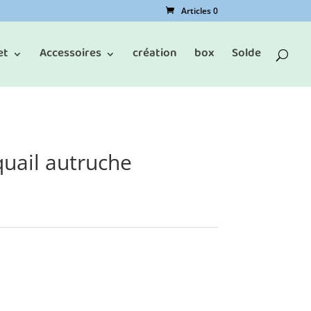
Articles 0
et
Accessoires
création
box
Solde
uail autruche