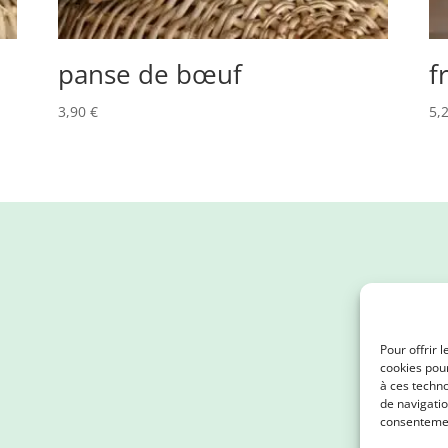
panse de bœuf
f
3,90
€
5,
Pour offrir 
cookies pour
à ces techn
de navigatio
consentement