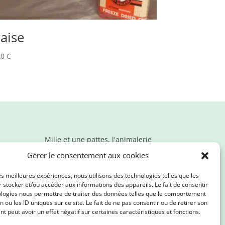
raise
20
€
Mille et une pattes, l'animalerie
en ligne qui propose des
Gérer le consentement aux cookies
produits de qualité. Nous
prenons soin de vos loulous et
les meilleures expériences, nous utilisons des technologies telles que les
de la planète !
 stocker et/ou accéder aux informations des appareils. Le fait de consentir
ologies nous permettra de traiter des données telles que le comportement
n ou les ID uniques sur ce site. Le fait de ne pas consentir ou de retirer son
 peut avoir un effet négatif sur certaines caractéristiques et fonctions.