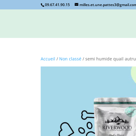
09.67.41.90.15
milles.et.une.pattes3@gmail.co
Accueil
/
Non classé
/ semi humide quail autr