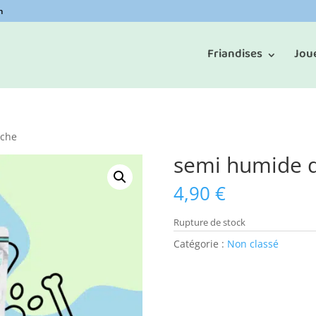
m
Friandises
Jou
uche
semi humide q
4,90
€
Rupture de stock
Catégorie :
Non classé