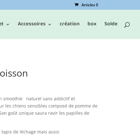
Articles 0
et
Accessoires
création
box
Solde
oisson
n
smoothie naturel
sans addictif et
ur les chiens sensibles
composé
de pomme de
on goût unique saura ravir les papilles de
s tapis de
léchage mais
aussi