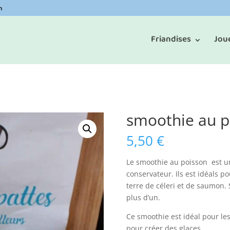
m
Friandises
Jou
smoothie au p
5,50
€
Le smoothie au
poisson est
u
conservateur.
Ils
est
idéals po
terre de céleri et de saumon.
S
plus d’un.
Ce smoothie est idéal pour le
pour créer des
glaces .