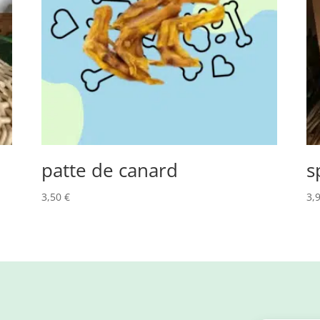
patte de canard
s
3,50
€
3,