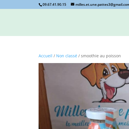
09.67.41.90.15
milles.et.une.pattes3@gmail.co
Accueil
/
Non classé
/ smoothie au poisson