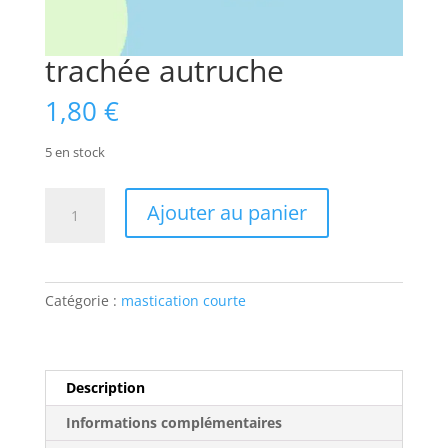
trachée autruche
1,80
€
5 en stock
quantité
Ajouter au panier
de
trachée
autruche
Catégorie :
mastication courte
Description
Informations complémentaires