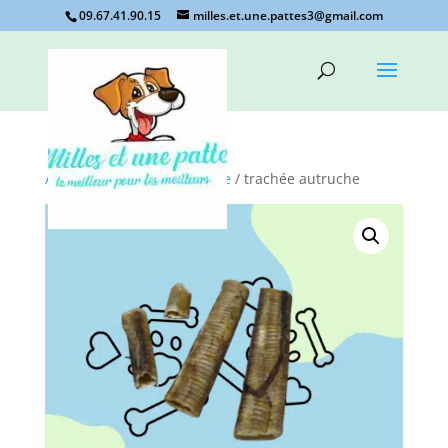
09.67.41.90.15
milles.et.une.pattes3@gmail.com
Accueil
/
mastication courte
/ trachée autruche