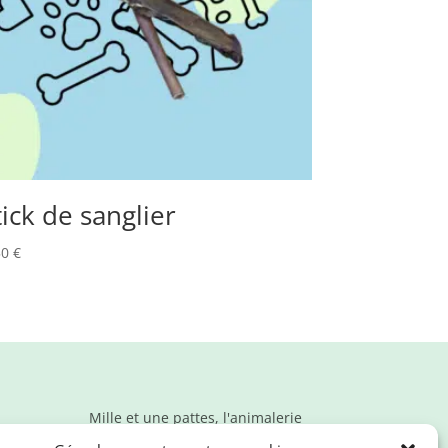
tick de sanglier
50
€
Mille et une pattes, l'animalerie
en ligne qui propose des