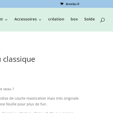
Articles 0
et
Accessoires
création
box
Solde
 classique
e veau ?
ndise de courte mastication mais très originale
ne feuille pour plus de fun .