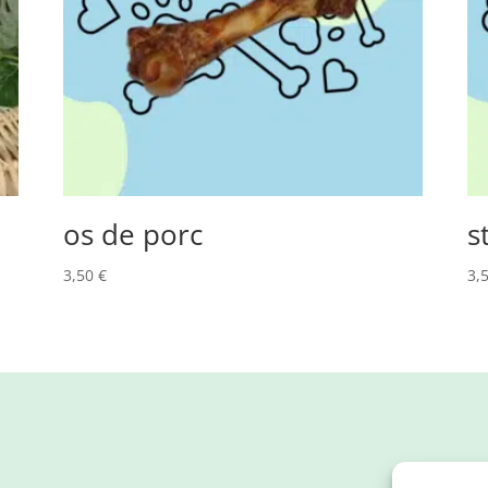
os de porc
s
3,50
€
3,