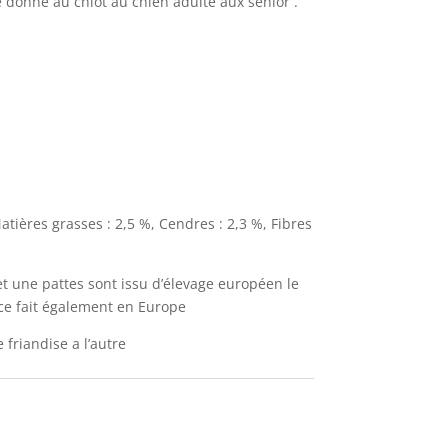
re donné au chiot au chien adulte aux senior .
atières grasses : 2,5 %, Cendres : 2,3 %, Fibres
 et une pattes sont issu d’élevage européen le
ce fait également en Europe
e friandise a l’autre