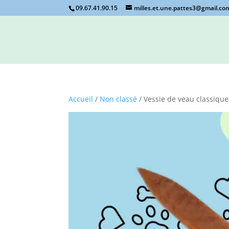
09.67.41.90.15
milles.et.une.pattes3@gmail.co
Accueil
/
Non classé
/ Vessie de veau classique