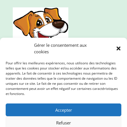
Gérer le consentement aux
cookies
Pour offrir les meilleures expériences, nous utilisons des technologies
telles que les cookies pour stocker et/ou accéder aux informations des
appareils. Le fait de consentir à ces technologies nous permettra de
traiter des données telles que le comportement de navigation ou les ID
uniques sur ce site. Le fait de ne pas consentir ou de retirer son
consentement peut avoir un effet négatif sur certaines caractéristiques
Mille et une pattes, l'animalerie en ligne qui propose
et fonctions.
des produits de qualité. Nous prenons soin de vos
loulous et de la planète !
Accepter
Refuser