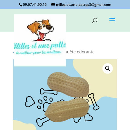
09.67.41.90.15
milles.et.une.pattes3@gmail.com
Accueil
/
Non classé
/ cacahuète odorante