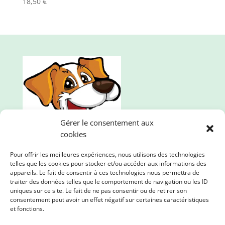
18,50
€
Gérer le consentement aux
cookies
Pour offrir les meilleures expériences, nous utilisons des technologies
telles que les cookies pour stocker et/ou accéder aux informations des
appareils. Le fait de consentir à ces technologies nous permettra de
traiter des données telles que le comportement de navigation ou les ID
uniques sur ce site. Le fait de ne pas consentir ou de retirer son
consentement peut avoir un effet négatif sur certaines caractéristiques
Mille et une pattes, l'animalerie en ligne qui propose
et fonctions.
des produits de qualité. Nous prenons soin de vos
loulous et de la planète !