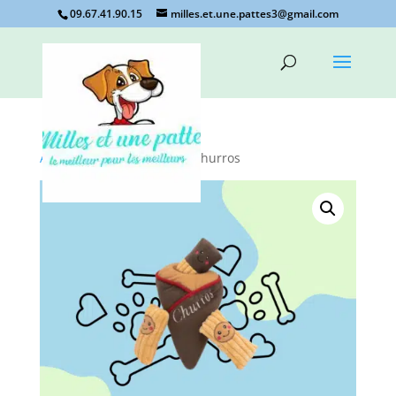
09.67.41.90.15
milles.et.une.pattes3@gmail.com
Accueil
/
jouet de fouille
/ churros