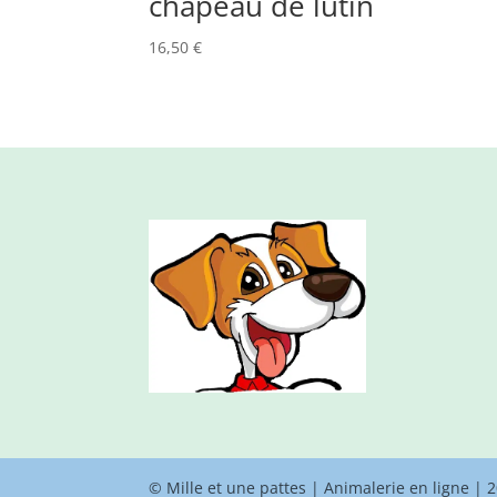
chapeau de lutin
16,50
€
© Mille et une pattes | Animalerie en ligne | 