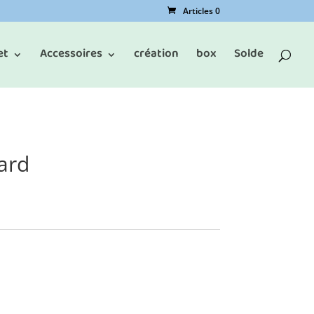
Articles 0
et
Accessoires
création
box
Solde
ard