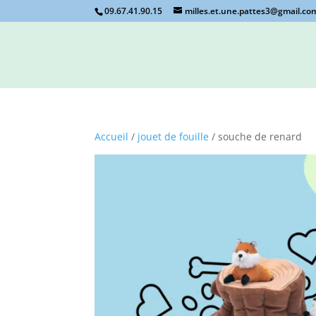
09.67.41.90.15
milles.et.une.pattes3@gmail.co
Accueil
/
jouet de fouille
/ souche de renard