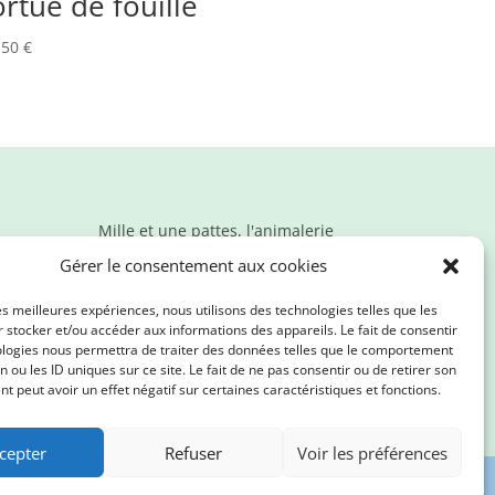
ortue de fouille
,50
€
Mille et une pattes, l'animalerie
en ligne qui propose des
Gérer le consentement aux cookies
produits de qualité. Nous
prenons soin de vos loulous et
les meilleures expériences, nous utilisons des technologies telles que les
de la planète !
 stocker et/ou accéder aux informations des appareils. Le fait de consentir
ologies nous permettra de traiter des données telles que le comportement
n ou les ID uniques sur ce site. Le fait de ne pas consentir ou de retirer son
 peut avoir un effet négatif sur certaines caractéristiques et fonctions.
cepter
Refuser
Voir les préférences