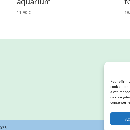
aquarium
t
11,90
€
18
Pour offrir 
cookies pour
à ces techn
de navigatio
consentement
Ac
2023